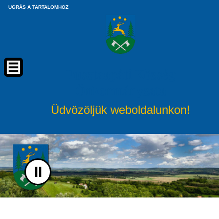
UGRÁS A TARTALOMHOZ
Pusztaapáti Község
Önkormányzata
Üdvözöljük weboldalunkon!
II