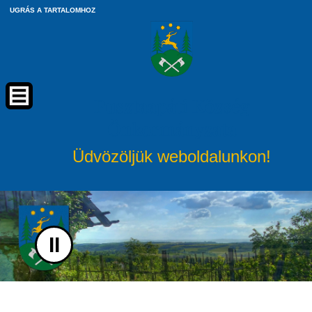
UGRÁS A TARTALOMHOZ
Pusztaapáti Község
Önkormányzata
Üdvözöljük weboldalunkon!
II